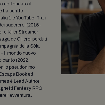
a co-fondato il
e ha scritto
alia 1 e YouTube. Tra i
dei supereroi (2015-
er e Killer Streamer
saga de Gli eroi perduti
ompagnia della Sòla
s – Il mondo nuovo
o canto (2022,
n lo pseudonimo
 Escape Book ed
ames è Lead Author
paghetti Fantasy RPG.
ere l’avventura.