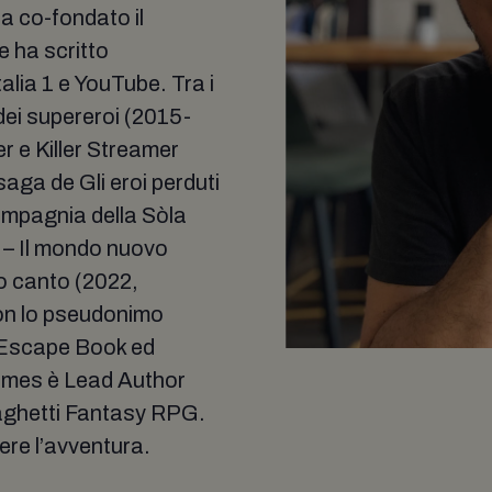
a co-fondato il
e ha scritto
alia 1 e YouTube. Tra i
dei supereroi (2015-
er e Killer Streamer
saga de Gli eroi perduti
ompagnia della Sòla
s – Il mondo nuovo
o canto (2022,
n lo pseudonimo
 Escape Book ed
ames è Lead Author
paghetti Fantasy RPG.
ere l’avventura.