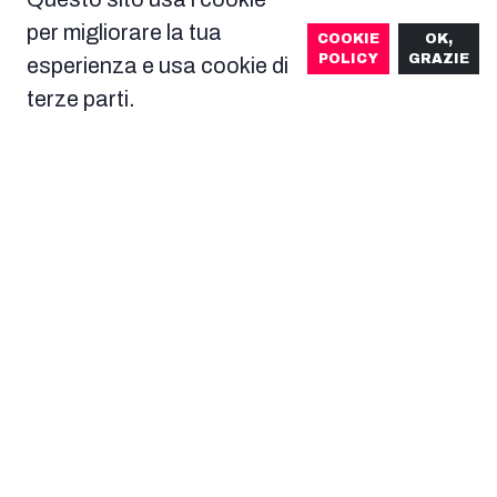
per migliorare la tua
COOKIE
OK,
POLICY
GRAZIE
esperienza e usa cookie di
terze parti.
Makoto Yukimura
Kazuhiko
Torishima
1-2-3 mag
30 apr, 1-2 mag
DOVE TROVARE
DOVE TROVARE
L'OSPITE
L'OSPITE