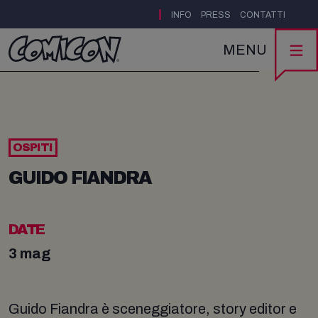
|
INFO
PRESS
CONTATTI
MENU
OSPITI
GUIDO FIANDRA
DATE
3 mag
Guido Fiandra è sceneggiatore, story editor e