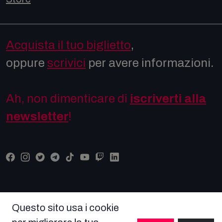
Acquista il tuo biglietto
,
oppure
scrivici
per avere informazioni.
Ah, non dimenticare di
iscriverti alla
newsletter
!
Questo sito usa i cookie
© COPYRIGHT COMICON 2026 Tutti i diritti riservati -