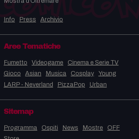
Mostra d'Oltremare
Info
Press
Archivio
Aree Tematiche
Fumetto
Videogame
Cinema e Serie TV
Gioco
Asian
Musica
Cosplay
Young
LARP - Neverland
PizzaPop
Urban
Sitemap
Programma
Ospiti
News
Mostre
OFF
Store