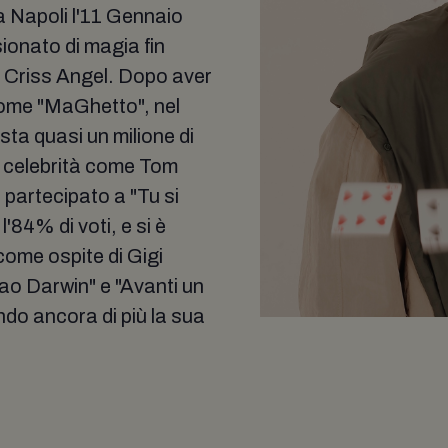
 a Napoli l'11 Gennaio
ionato di magia fin
 di Criss Angel. Dopo aver
come "MaGhetto", nel
ta quasi un milione di
 a celebrità come Tom
partecipato a "Tu si
'84% di voti, e si è
 come ospite di Gigi
iao Darwin" e "Avanti un
do ancora di più la sua