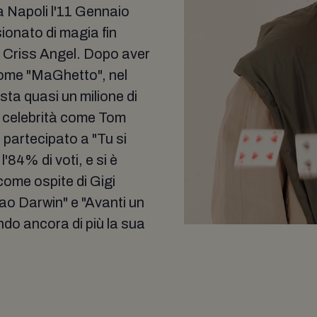
 a Napoli l'11 Gennaio
ionato di magia fin
 di Criss Angel. Dopo aver
come "MaGhetto", nel
ta quasi un milione di
 a celebrità come Tom
partecipato a "Tu si
'84% di voti, e si è
 come ospite di Gigi
iao Darwin" e "Avanti un
do ancora di più la sua