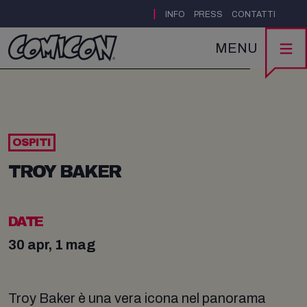
|
INFO
PRESS
CONTATTI
MENU
OSPITI
TROY BAKER
DATE
30 apr, 1 mag
Troy Baker è una vera icona nel panorama