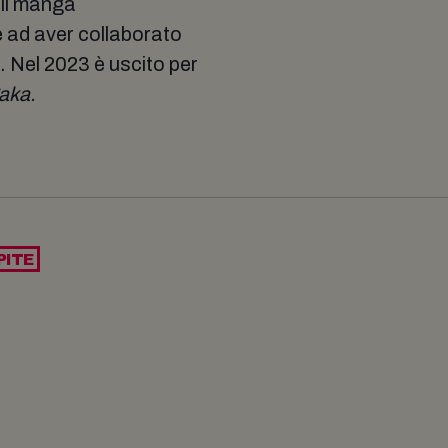
il manga
re ad aver collaborato
 Nel 2023 è uscito per
gaka.
PITE