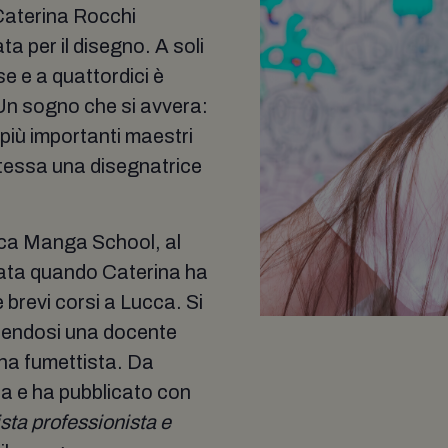
aterina Rocchi
ta per il disegno. A soli
se e a quattordici è
 Un sogno che si avvera:
 più importanti maestri
stessa una disegnatrice
ca Manga School, al
data quando Caterina ha
 brevi corsi a Lucca. Si
prendosi una docente
na fumettista. Da
ria e ha pubblicato con
sta professionista e