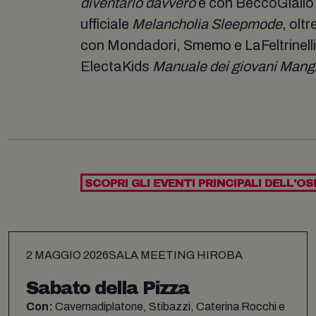
diventarlo davvero
e con BeccoGiallo 
ufficiale
Melancholia Sleepmode
, olt
con Mondadori, Smemo e LaFeltrinelli.
ElectaKids
Manuale dei giovani Man
SCOPRI GLI EVENTI PRINCIPALI DELL'OS
2 MAGGIO 2026
SALA MEETING HIROBA
Sabato della Pizza
Con:
Cavernadiplatone, Stibazzi, Caterina Rocchi e