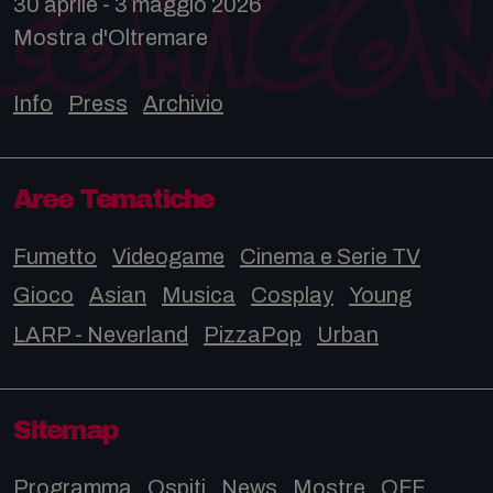
30 aprile - 3 maggio 2026
Mostra d'Oltremare
Info
Press
Archivio
Aree Tematiche
Fumetto
Videogame
Cinema e Serie TV
Gioco
Asian
Musica
Cosplay
Young
LARP - Neverland
PizzaPop
Urban
Sitemap
Programma
Ospiti
News
Mostre
OFF