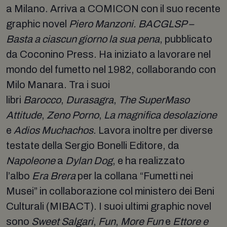
a Milano. Arriva a COMICON con il suo recente
graphic novel
Piero Manzoni. BACGLSP –
Basta a ciascun giorno la sua pena
, pubblicato
da Coconino Press. Ha iniziato a lavorare nel
mondo del fumetto nel 1982, collaborando con
Milo Manara. Tra i suoi
libri
Barocco
,
Durasagra
,
The SuperMaso
Attitude
,
Zeno Porno
,
La magnifica desolazione
e
Adios Muchachos
. Lavora inoltre per diverse
testate della Sergio Bonelli Editore, da
Napoleone
a
Dylan Dog
, e ha realizzato
l’albo
Era Brera
per la collana “Fumetti nei
Musei” in collaborazione col ministero dei Beni
Culturali (MIBACT). I suoi ultimi graphic novel
sono
Sweet Salgari
,
Fun
,
More Fun
e
Ettore e