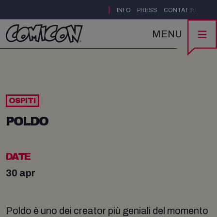
|
INFO
PRESS
CONTATTI
MENU
OSPITI
POLDO
DATE
30 apr
Poldo è uno dei creator più geniali del momento