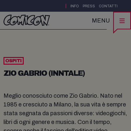
|
INFO
PRESS
CONTATTI
MENU
OSPITI
ZIO GABRIO (INNTALE)
Meglio conosciuto come Zio Gabrio. Nato nel
1985 e cresciuto a Milano, la sua vita è sempre
stata segnata da passioni diverse: videogiochi,
libri di ogni genere e musica. Con il tempo,
scopre anche il fascino dell’editing video,