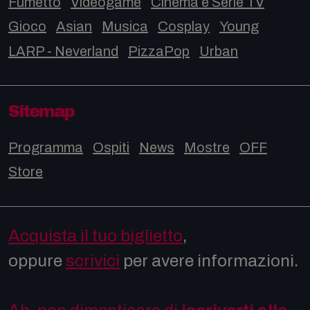
Fumetto
Videogame
Cinema e Serie TV
Gioco
Asian
Musica
Cosplay
Young
LARP - Neverland
PizzaPop
Urban
Sitemap
Programma
Ospiti
News
Mostre
OFF
Store
Acquista il tuo biglietto
,
oppure
scrivici
per avere informazioni.