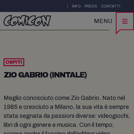
|
INFO
PRESS
CONTATTI
MENU
OSPITI
ZIO GABRIO (INNTALE)
Meglio conosciuto come Zio Gabrio. Nato nel
1985 e cresciuto a Milano, la sua vita è sempre
stata segnata da passioni diverse: videogiochi,
libri di ogni genere e musica. Con il tempo,
scopre anche il fascino dell’editing video,