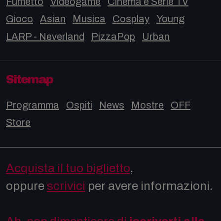
Fumetto
Videogame
Cinema e Serie TV
Gioco
Asian
Musica
Cosplay
Young
LARP - Neverland
PizzaPop
Urban
Sitemap
Programma
Ospiti
News
Mostre
OFF
Store
Acquista il tuo biglietto
,
oppure
scrivici
per avere informazioni.