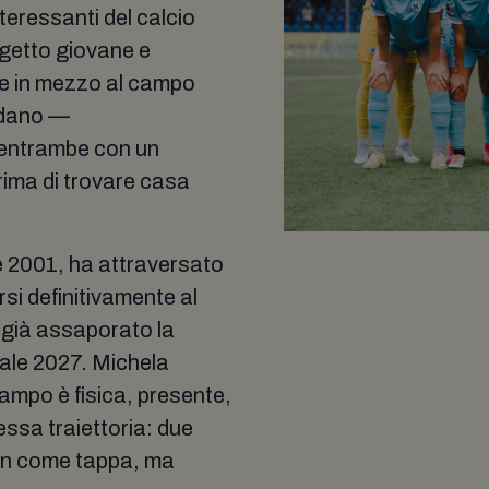
teressanti del calcio
ogetto giovane e
te in mezzo al campo
rdano —
 entrambe con un
ima di trovare casa
e 2001, ha attraversato
si definitivamente al
 già assaporato la
ale 2027. Michela
ampo è fisica, presente,
tessa traiettoria: due
non come tappa, ma