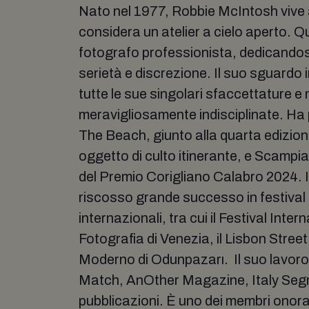
Nato nel 1977, Robbie McIntosh vive a
considera un atelier a cielo aperto. 
fotografo professionista, dedicandosi
serietà e discrezione. Il suo sguardo 
tutte le sue singolari sfaccettature e 
meravigliosamente indisciplinate. Ha p
The Beach, giunto alla quarta edizio
oggetto di culto itinerante, e Scampi
del Premio Corigliano Calabro 2024.
riscosso grande successo in festival e
internazionali, tra cui il Festival Inter
Fotografia di Venezia, il Lisbon Stree
Moderno di Odunpazarı. Il suo lavoro
Match, AnOther Magazine, Italy Segre
pubblicazioni. È uno dei membri onorar