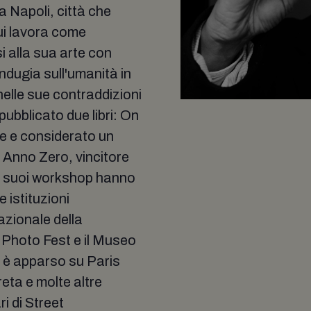
 Napoli, città che
Qui lavora come
 alla sua arte con
indugia sull'umanità in
nelle sue contraddizioni
ubblicato due libri: On
ne e considerato un
a Anno Zero, vincitore
 I suoi workshop hanno
 istituzioni
nazionale della
t Photo Fest e il Museo
 è apparso su Paris
ta e molte altre
i di Street