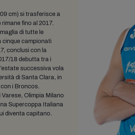
209 cm) si trasferisce a
 rimane fino al 2017.
maglia di tutte le
a cinque campionati
7, conclusi con la
17/18 debutta tra i
 l’estate successiva vola
ersità di Santa Clara, in
i con i Broncos.
di Varese, Olimpia Milano
una Supercoppa Italiana
i diventa capitano.