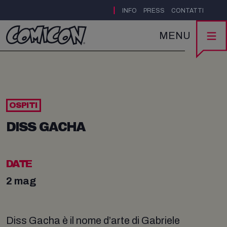
|
INFO
PRESS
CONTATTI
MENU
OSPITI
DISS GACHA
DATE
2 mag
Diss Gacha è il nome d’arte di Gabriele