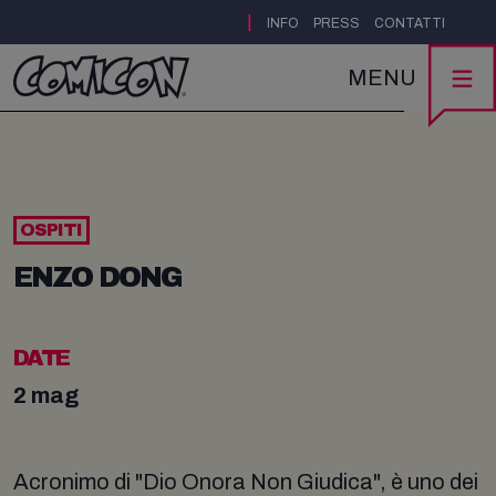
|
INFO
PRESS
CONTATTI
MENU
OSPITI
ENZO DONG
DATE
2 mag
Acronimo di "Dio Onora Non Giudica", è uno dei