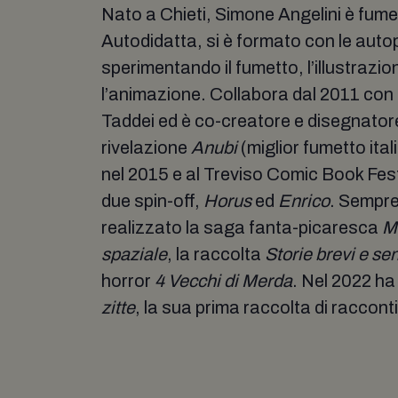
Nato a Chieti, Simone Angelini è fumett
Autodidatta, si è formato con le auto
sperimentando il fumetto, l’illustrazio
l’animazione. Collabora dal 2011 con 
Taddei ed è co-creatore e disegnatore
rivelazione
Anubi
(miglior fumetto ita
nel 2015 e al Treviso Comic Book Festi
due spin-off,
Horus
ed
Enrico
. Sempre
realizzato la saga fanta-picaresca
Ma
spaziale
, la raccolta
Storie brevi e se
horror
4 Vecchi di Merda
. Nel 2022 ha
zitte
, la sua prima raccolta di raccon