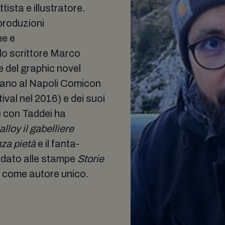
ista e illustratore.
produzioni
ne e
lo scrittore Marco
 del graphic novel
liano al Napoli Comicon
val nel 2016) e dei suoi
 con Taddei ha
lloy il gabelliere
nza pietà
e il fanta-
 dato alle stampe
Storie
ti come autore unico.