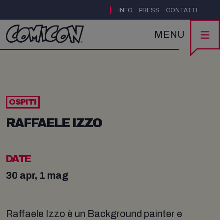
|
INFO
PRESS
CONTATTI
MENU
OSPITI
RAFFAELE IZZO
DATE
30 apr, 1 mag
Raffaele Izzo è un Background painter e