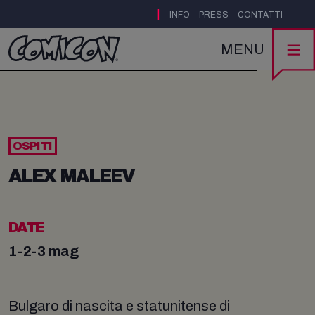
|
INFO
PRESS
CONTATTI
MENU
OSPITI
ALEX MALEEV
DATE
1-2-3 mag
Bulgaro di nascita e statunitense di