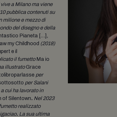
g
vive a Milano ma viene
10 pubblica contenuti su
n milione e mezzo di
 mondo del disegno e della
antastico Pianeta [...]
,
aw my Childhood
(2018)
ert e il
icato il fumetto
Ma io
a illustrato
Grace
olibroparlasse
per
sottosotto
per Salani
a cui ha lavorato in
n of Silentown
.
Nel 2023
fumetto realizzato
igaciao
.
La sua ultima