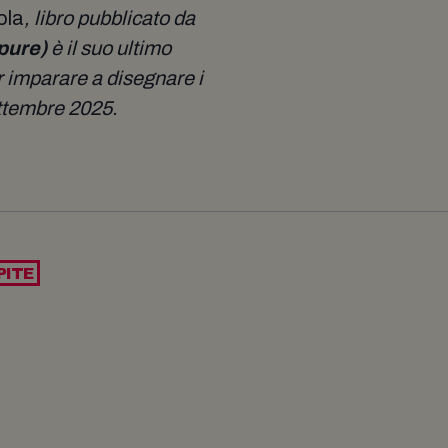
lola
, libro pubblicato da
(pure)
è il suo ultimo
r imparare a disegnare i
ettembre 2025.
PITE