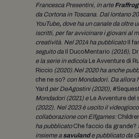
Francesca Presentini, in arte
Fraffro
da Cortona in Toscana. Dal lontano 20
YouTube
,
dove ha un canale da oltre u
iscritti,
per far avvicinare i giovani al
creatività. Nel 2014 ha pubblicato
Il f
seguito da
Il DucoMentario
(2016),
Dr
e la serie in edicola
Le Avventure di Rup
Riccio
(2020).Nel 2020 ha anche pubbl
che ne so?
con Mondadori. Da allora h
Yard
per DeAgostini (2020),
#Sequest
Mondadori (2021) e
Le Avventure del 
(2022). Nel 2023 è uscito il videogioco 
collaborazione con Elfgames:
Childre
ha pubblicato
Che faccio da grande?
insieme a
savuland
e pubblicato da G