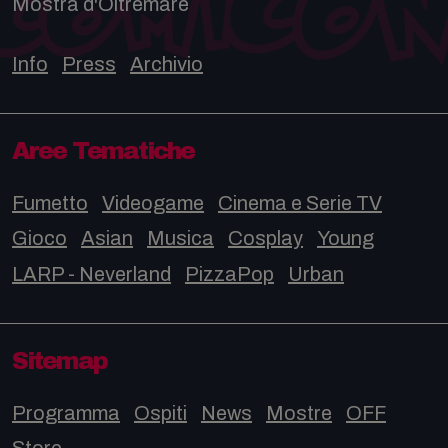
Mostra d'Oltremare
Info
Press
Archivio
Aree Tematiche
Fumetto
Videogame
Cinema e Serie TV
Gioco
Asian
Musica
Cosplay
Young
LARP - Neverland
PizzaPop
Urban
Sitemap
Programma
Ospiti
News
Mostre
OFF