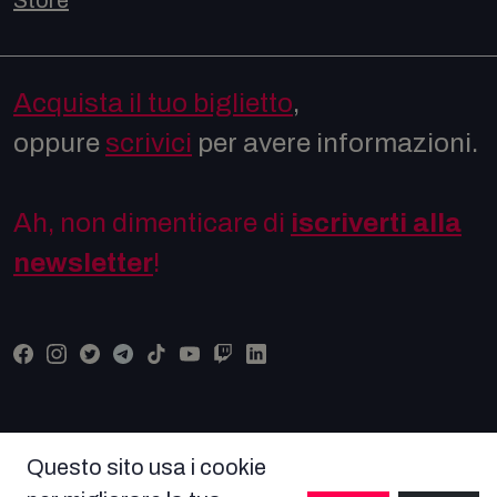
Store
Acquista il tuo biglietto
,
oppure
scrivici
per avere informazioni.
Ah, non dimenticare di
iscriverti alla
newsletter
!
Questo sito usa i cookie
© COPYRIGHT COMICON 2026 Tutti i diritti riservati -