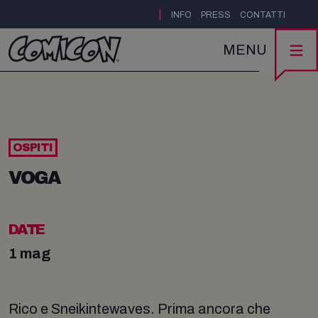
|
INFO
PRESS
CONTATTI
MENU
OSPITI
VOGA
DATE
1 mag
Rico e Sneikintewaves. Prima ancora che