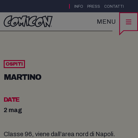
|
INFO
PRESS
CONTATTI
MENU
OSPITI
MARTINO
DATE
2 mag
Classe 96, viene dall’area nord di Napoli.