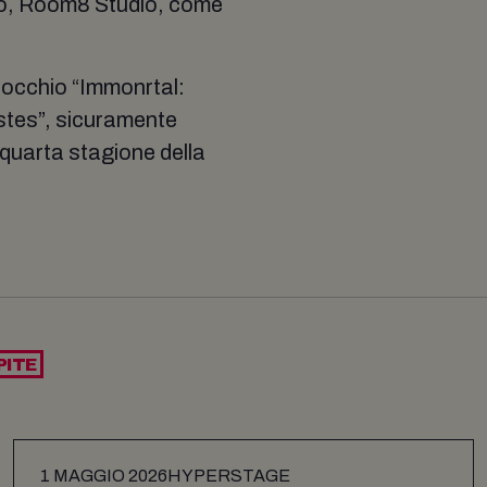
ndo, Room8 Studio, come
ll'occhio “Immonrtal:
stes”, sicuramente
a quarta stagione della
PITE
1 MAGGIO 2026
HYPERSTAGE