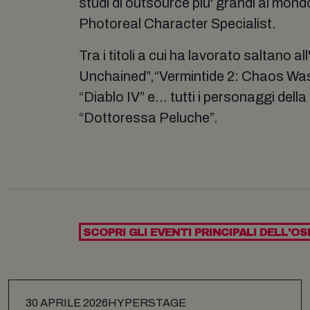
studi di outsource piu' grandi al mo
Photoreal Character Specialist.
Tra i titoli a cui ha lavorato saltano a
Unchained”,“Vermintide 2: Chaos Wa
“Diablo IV” e... tutti i personaggi dell
“Dottoressa Peluche”.
SCOPRI GLI EVENTI PRINCIPALI DELL'OS
30 APRILE 2026
HYPERSTAGE