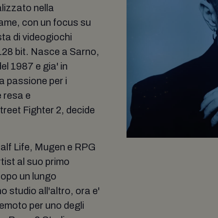
lizzato nella
game, con un focus su
sta di videogiochi
 128 bit. Nasce a Sarno,
del 1987 e gia' in
a passione per i
e resa e
treet Fighter 2, decide
Half Life, Mugen e RPG
ist al suo primo
Dopo un lungo
studio all'altro, ora e'
 remoto per uno degli