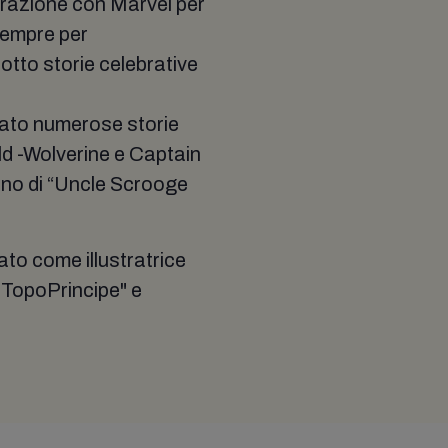
orazione con Marvel per
 sempre per
 otto storie celebrative
ato numerose storie
ald -Wolverine e Captain
erno di “Uncle Scrooge
to come illustratrice
"TopoPrincipe" e