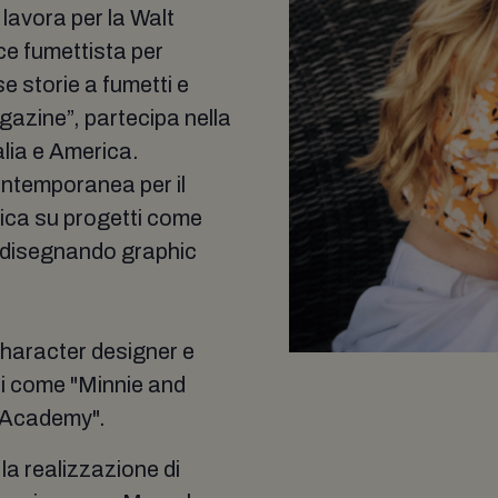
 lavora per la Walt
ice fumettista per
e storie a fumetti e
gazine”, partecipa nella
talia e America.
ontemporanea per il
ica su progetti come
, disegnando graphic
haracter designer e
li come "Minnie and
l Academy".
la realizzazione di