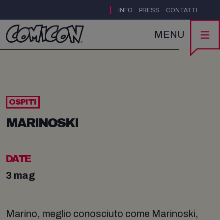
|
INFO
PRESS
CONTATTI
MENU
OSPITI
MARINOSKI
DATE
3 mag
Marino, meglio conosciuto come Marinoski,