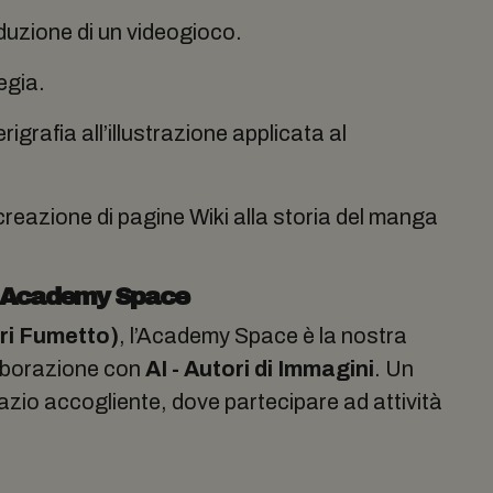
oduzione di un videogioco.
egia.
rigrafia all’illustrazione applicata al
creazione di pagine Wiki alla storia del manga
ON Academy Space
ori Fumetto)
, l’Academy Space è la nostra
laborazione con
AI - Autori di Immagini
. Un
zio accogliente, dove partecipare ad attività