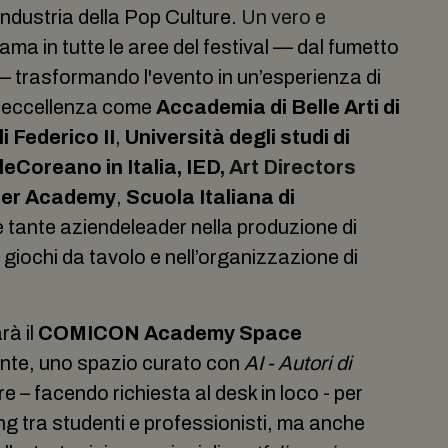
industria della Pop Culture.
Un vero e
rama in tutte le aree del festival — dal fumetto
 — trasformando l'evento in un’esperienza di
d'eccellenza come
Accademia di Belle Arti di
i Federico II
,
Università degli studi di
leCoreano in Italia, IED,
Art Directors
oper Academy
,
Scuola Italiana di
 tante aziendeleader nella produzione di
o giochi da tavolo e nell’organizzazione di
rà il
COMICON Academy Space
lente, uno spazio curato con
AI - Autori di
 – facendo richiesta al desk in loco - per
ng tra studenti e professionisti, ma anche