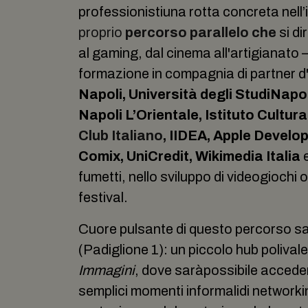
professionistiuna rotta concreta nell’
proprio
percorso parallelo che
si di
al gaming, dal cinema all'artigianato
formazione in compagnia di partner 
Napoli,
Università degli StudiNapol
Napoli L’Orientale, Istituto Cultura
Club Italiano
, IIDEA, Apple Devel
Comix,
UniCredit, Wikimedia Italia
e
fumetti, nello sviluppo di videogiochi 
festival.
Cuore pulsante di questo percorso sa
(Padiglione 1): un piccolo hub poliva
Immagini
, dove saràpossibile accedere
semplici momenti informalidi networki