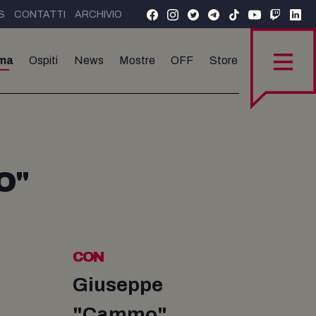
S
CONTATTI
ARCHIVIO
ma
Ospiti
News
Mostre
OFF
Store
O"
CON
Giuseppe
"Cammo"