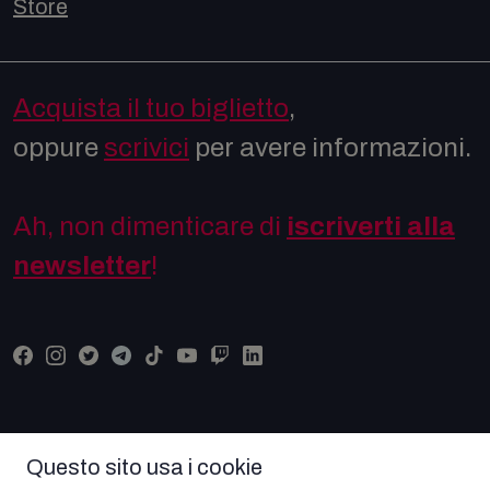
Store
Acquista il tuo biglietto
,
oppure
scrivici
per avere informazioni.
Ah, non dimenticare di
iscriverti alla
newsletter
!
Questo sito usa i cookie
© COPYRIGHT COMICON 2026 Tutti i diritti riservati -