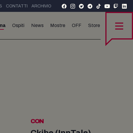
S
CONTATTI
ARCHIVIO
ma
Ospiti
News
Mostre
OFF
Store
CON
Ckibe (InnTale)