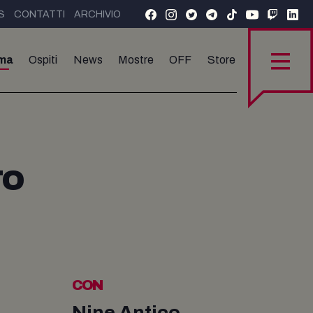
S
CONTATTI
ARCHIVIO
ma
Ospiti
News
Mostre
OFF
Store
TO
CON
Nine Antico