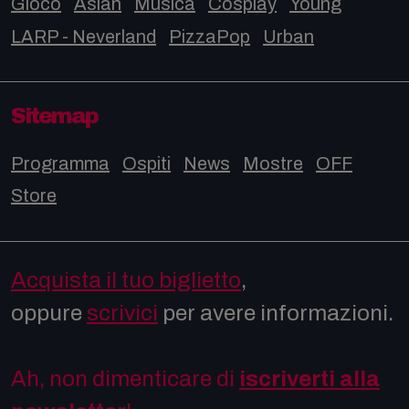
Gioco
Asian
Musica
Cosplay
Young
LARP - Neverland
PizzaPop
Urban
Sitemap
Programma
Ospiti
News
Mostre
OFF
Store
Acquista il tuo biglietto
,
oppure
scrivici
per avere informazioni.
Ah, non dimenticare di
iscriverti alla