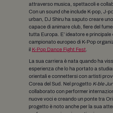
attraverso musica, spettacoli e collab
Con un sound che include K-pop, J-p
urban, DJ Shiru ha saputo creare uno s
capace di animare club, fiere del fumett
tutta Europa. E’ ideatore e principale
campionato europeo di K-Pop orga
il
K-Pop Dance Fight Fest
.
La sua carriera è nata quando ha vis
esperienza che lo ha portato a studia
orientali e connettersi con artisti pr
Corea del Sud. Nel progetto
K-ble Ju
collaborato con performer internazio
nuove voci e creando un ponte tra Ori
progetto è noto anche per la sua atte