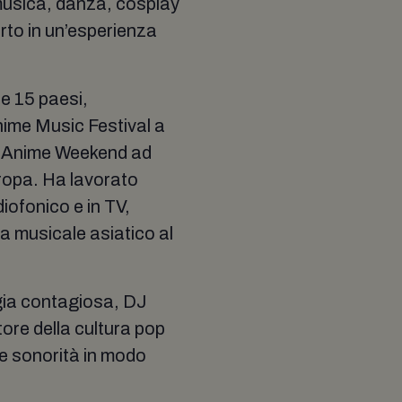
musica, danza, cosplay
rto in un’esperienza
re 15 paesi,
ime Music Festival a
, Anime Weekend ad
uropa. Ha lavorato
ofonico e in TV,
a musicale asiatico al
gia contagiosa, DJ
ore della cultura pop
le sonorità in modo