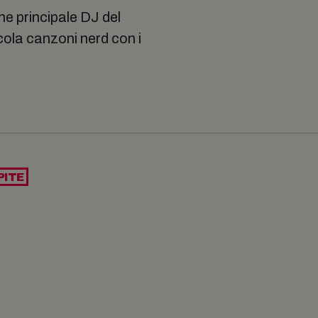
e principale DJ del
ola canzoni nerd con i
PITE