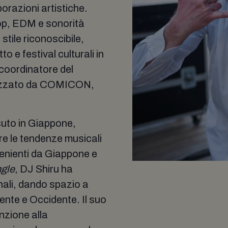
orazioni artistiche.
op, EDM e sonorità
tile riconoscibile,
o e festival culturali in
 coordinatore del
nizzato da COMICON,
suto in Giappone,
re le tendenze musicali
ovenienti da Giappone e
ngle
, DJ Shiru ha
nali, dando spazio a
ente e Occidente. Il suo
nzione alla