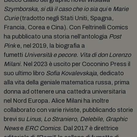
Szymborska, si dà il caso che io sia qui
e
Marie
Curie
(tradotto negli Stati Uniti, Spagna,
Francia, Corea e Cina). Con Feltrinelli Comics
ha pubblicato una storia nell’antologia
Post
Pink
e, nel 2019, la biografia a
fumetti
Università e pecore. Vita di don Lorenzo
Milani
. Nel 2023 è uscito per Coconino Press il
suo ultimo libro
Sofia Kovalevskaja
, dedicato
alla vita della geniale matematica russa, prima
donna ad ottenere una cattedra universitaria
nel Nord Europa. Alice Milani ha inoltre
collaborato con varie riviste, pubblicando storie
brevi su
Linus
,
Lo Straniero
,
Delebile
,
Graphic
News
e
ERC Comics
. Dal 2017 è direttrice