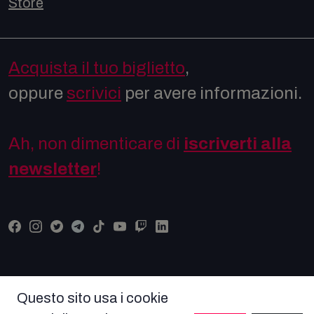
Store
Acquista il tuo biglietto
,
oppure
scrivici
per avere informazioni.
Ah, non dimenticare di
iscriverti alla
newsletter
!
Questo sito usa i cookie
© COPYRIGHT COMICON 2026 Tutti i diritti riservati -