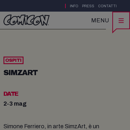
|
INFO
PRESS
CONTATTI
MENU
OSPITI
SIMZART
DATE
2-3 mag
Simone Ferriero, in arte SimzArt, è un