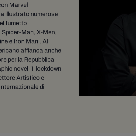
con Marvel
a illustrato numerose
del fumetto
h, Spider-Man, X-Men,
ne e Iron Man . Al
mericano affianca anche
ore per la Repubblica
raphic novel “Il lockdown
rettore Artistico e
Internazionale di