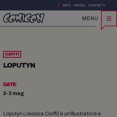
|
INFO
PRESS
CONTATTI
MENU
OSPITI
LOPUTYN
DATE
2-3 mag
Loputyn (Jessica Cioffi) è un'illustratrice e