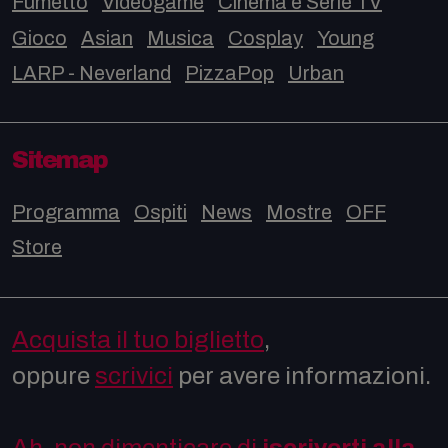
Fumetto
Videogame
Cinema e Serie TV
Gioco
Asian
Musica
Cosplay
Young
LARP - Neverland
PizzaPop
Urban
Sitemap
Programma
Ospiti
News
Mostre
OFF
Store
Acquista il tuo biglietto
,
oppure
scrivici
per avere informazioni.
Ah, non dimenticare di
iscriverti alla