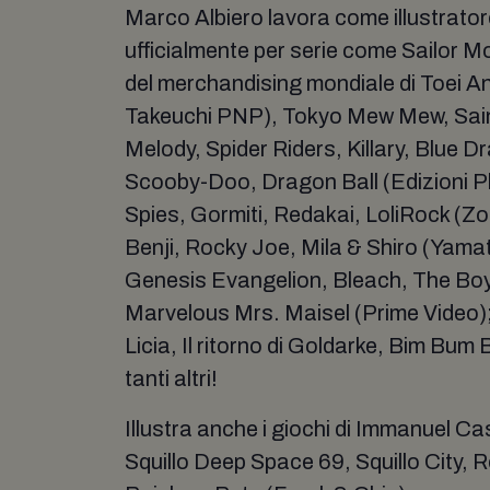
Marco Albiero lavora come illustrator
ufficialmente per serie come Sailor M
del merchandising mondiale di Toei 
Takeuchi PNP), Tokyo Mew Mew, Sain
Melody, Spider Riders, Killary, Blue D
Scooby-Doo, Dragon Ball (Edizioni Pl
Spies, Gormiti, Redakai, LoliRock (Zo
Benji, Rocky Joe, Mila & Shiro (Yama
Genesis Evangelion, Bleach, The Boy
Marvelous Mrs. Maisel (Prime Video);
Licia, Il ritorno di Goldarke, Bim Bum
tanti altri!
Illustra anche i giochi di Immanuel C
Squillo Deep Space 69, Squillo City, R