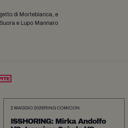
etto di Mortebianca, e
La Suora e Lupo Mannaro
PITE
2 MAGGIO 2026
RING COMICON
ISSHORING: Mirka Andolfo