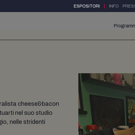
|
ESPOSITORI
INFO
PRES
Program
uralista cheese&bacon
tuarti nel suo studio
o, nelle stridenti