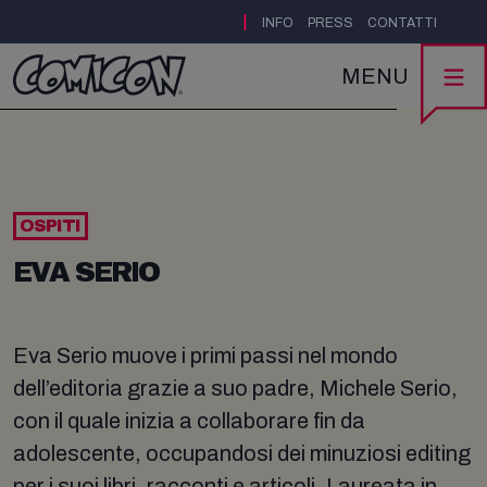
|
INFO
PRESS
CONTATTI
MENU
OSPITI
EVA SERIO
Eva Serio muove i primi passi nel mondo
dell’editoria grazie a suo padre, Michele Serio,
con il quale inizia a collaborare fin da
adolescente, occupandosi dei minuziosi editing
per i suoi libri, racconti e articoli. Laureata in