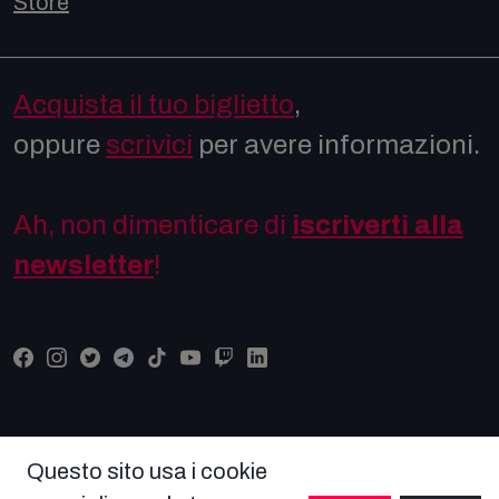
Store
Acquista il tuo biglietto
,
oppure
scrivici
per avere informazioni.
Ah, non dimenticare di
iscriverti alla
newsletter
!
Questo sito usa i cookie
© COPYRIGHT COMICON 2026 Tutti i diritti riservati -