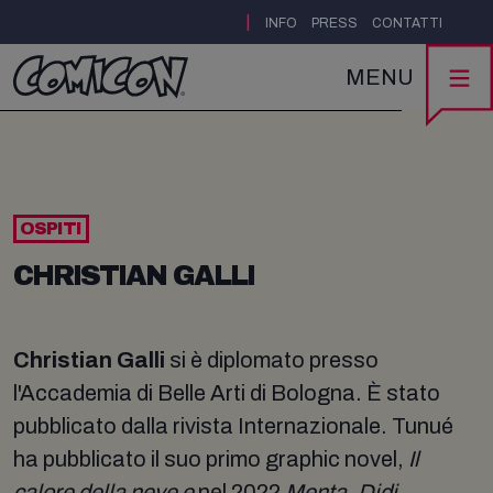
|
INFO
PRESS
CONTATTI
MENU
OSPITI
CHRISTIAN GALLI
Christian Galli
si è diplomato presso
l'Accademia di Belle Arti di Bologna. È stato
pubblicato dalla rivista Internazionale. Tunué
ha pubblicato il suo primo graphic novel,
Il
calore della neve e
nel 2022
Menta. Didi.