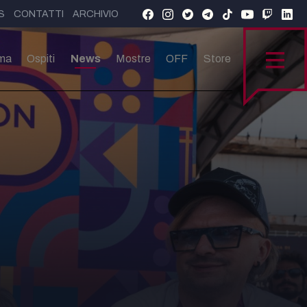
S
CONTATTI
ARCHIVIO
ma
Ospiti
News
Mostre
OFF
Store