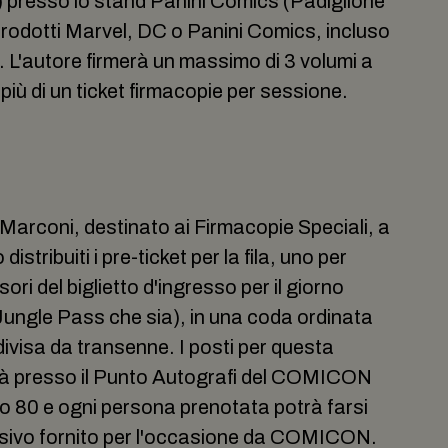
) presso lo stand Panini Comics (Padiglione
i prodotti Marvel, DC o Panini Comics, incluso
. L'autore firmerà un massimo di 3 volumi a
più di un ticket firmacopie per sessione.
arconi, destinato ai Firmacopie Speciali, a
istribuiti i pre-ticket per la fila, uno per
i del biglietto d'ingresso per il giorno
ungle Pass che sia), in una coda ordinata
ivisa da transenne. I posti per questa
erà presso il Punto Autografi del COMICON
no 80 e ogni persona prenotata potrà farsi
lusivo fornito per l'occasione da COMICON.