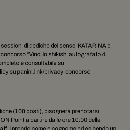
i sessioni di dediche dei sensei KATARINA e
concorso “Vinci lo shikishi autografato di
completo è consultabile su
licy su panini.link/privacy-concorso-
iche (100 posti), bisognerà prenotarsi
ON Point a partire dalle ore 10:00 della
aff il proprio nome e cognome ed esibendo un