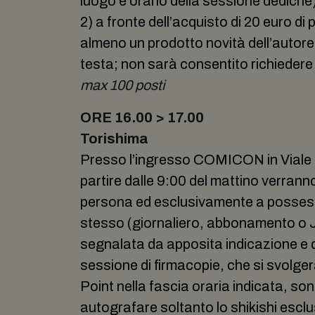
luogo e orario della sessione dediche
2) a fronte dell’acquisto di 20 euro d
almeno un prodotto novità dell’autore
testa; non sarà consentito richiedere 
max 100 posti
ORE 16.00 > 17.00
Torishima
Presso l’ingresso COMICON in Viale M
partire dalle 9:00 del mattino verranno d
persona ed esclusivamente a possessor
stesso (giornaliero, abbonamento o J
segnalata da apposita indicazione e d
sessione di firmacopie, che si svolg
Point nella fascia oraria indicata, so
autografare soltanto lo shikishi esc