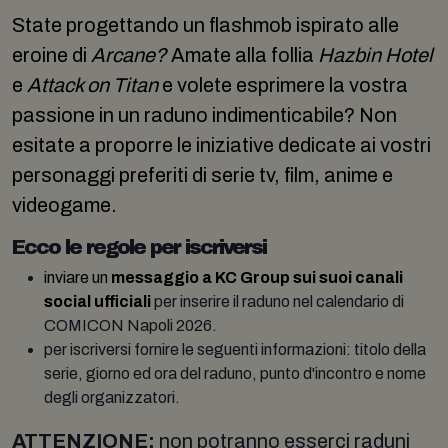
State progettando un flashmob ispirato alle
eroine di
Arcane?
Amate alla follia
Hazbin Hotel
e
Attack on Titan
e volete esprimere la vostra
passione in un raduno indimenticabile? Non
esitate a proporre le iniziative dedicate ai vostri
personaggi preferiti di serie tv, film, anime e
videogame.
Ecco le regole per iscriversi
inviare un
messaggio a KC Group sui suoi canali
social ufficiali
per inserire il raduno nel calendario di
COMICON Napoli 2026.
per iscriversi fornire le seguenti informazioni: titolo della
serie, giorno ed ora del raduno, punto d'incontro e nome
degli organizzatori.
ATTENZIONE:
non potranno esserci raduni