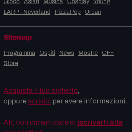
Gioco
Asian
Musica
Cosplay
Young
LARP - Neverland
PizzaPop
Urban
Sitemap
Programma
Ospiti
News
Mostre
OFF
Store
Acquista il tuo biglietto
,
oppure
scrivici
per avere informazioni.
Ah, non dimenticare di
iscriverti alla